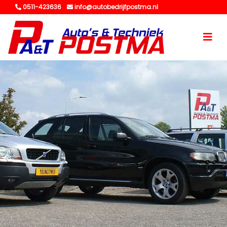
0511-423636
info@autobedrijfpostma.nl